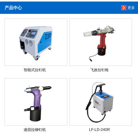
产品中心
更多
智能式拉钉机
飞效拉钉枪
速固拉铆钉机
LF-LD-240R